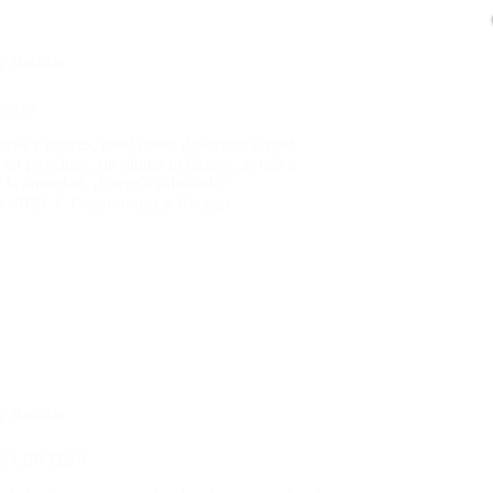
y Recetas
ueces
 soya y nueces, ideal como desayuno o post-
en proteínas, sin gluten ni lácteos, ayuda a
y la ansiedad. ¡Energía saludable!
e 2025
Gastronomia y Recetas
y Recetas
E LENTEJA