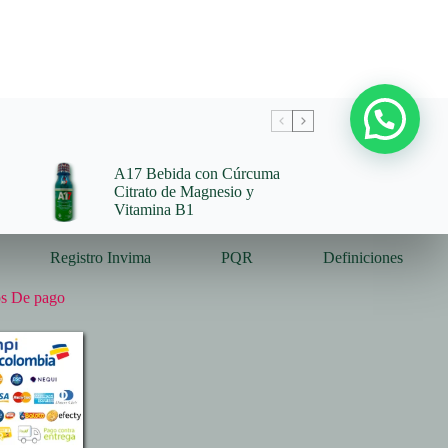
A17 Bebida con Cúrcuma
Citrato de Magnesio y
Vitamina B1
Registro Invima
PQR
Definiciones
s De pago