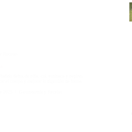
y Recetas
ña
batido detox de piña, col, espinaca y pepino.
car el cuerpo y mejorar la digestión de forma
e 2025
Gastronomia y Recetas