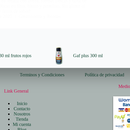
e lenteja con avena, hierbas frescas y salsa de
Ricas en fibra, hierro y proteínas. Sin gluten ni
y llenas de sabor!
e 2025
Gastronomia y Recetas
0 ml frutos rojos
Gaf plus 300 ml
Terminos y Condiciones
Política de privacidad
Medio
Link General
Inicio
Contacto
Nosotros
Tienda
Mi cuenta
Blog