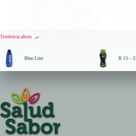
Albóndigas veganas d
zanahoria y tomate. 
lácteos. ¡Nutritivas 
14 de mayo d
Tendencia ahora
Blue Line
R 13 – 33