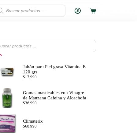
squeda
MOCIÓN
ETNICOS
Carro
ductos
de
compra
da
os
s
Jabón para Piel grasa Vitamina E
120 grs
$
17,990
Gomas masticables con Vinagre
de Manzana Cafeína y Alcachofa
$
36,990
Climaterix
$
68,990