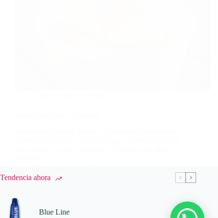
Gastronomia y Recetas
Sorbete de Coco y Jengibre
Refrescante sorbete de coco y jengibre con un toque
de albahaca y limón. Natural, ligero y delicioso, ideal
para cuidar tu salud con sabor. ¡Perfecto para días
calurosos!
16 de mayo de 2025
Gastronomia y Recetas
Tendencia ahora
Blue Line