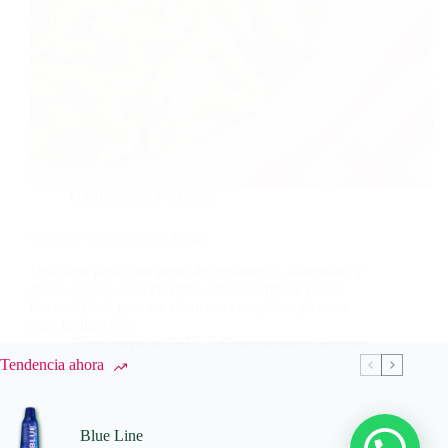
Gastronomia y Recetas
Pasta de Espárragos y Pesto
Deliciosa pasta con pesto de espárragos, almendras y
queso gouda. Rica en fibra, antioxidantes y grasas
buenas. Ideal para un almuerzo energético y suave
para la digestión.
15 de mayo de 2025
Gastronomia y Recetas
Tendencia ahora
Blue Line