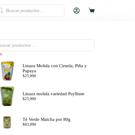
squeda
MOCIÓN
ETNICOS
Carro
ductos
de
compra
da
os
s
Linaza Molida con Ciruela, Piña y
Papaya
$
25,990
Linaza molida variedad Psyllium
$
25,990
Té Verde Matcha por 80g
$
63,990