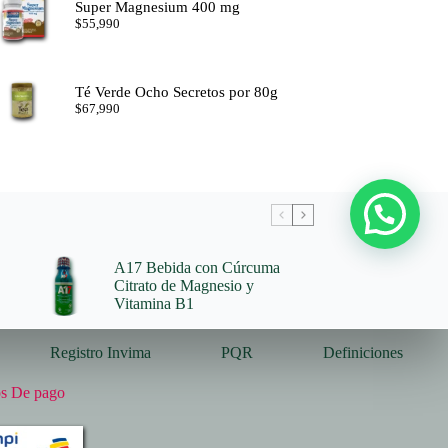
Super Magnesium 400 mg
$
55,990
Té Verde Ocho Secretos por 80g
$
67,990
A17 Bebida con Cúrcuma
Citrato de Magnesio y
Vitamina B1
Registro Invima
PQR
Definiciones
s De pago