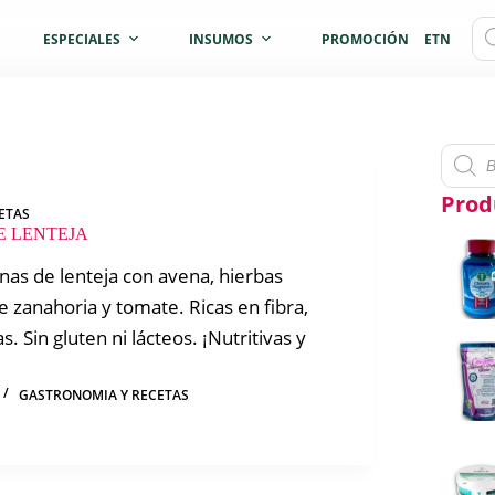
Bú
ESPECIALES
INSUMOS
PROMOCIÓN
ETNICOS
de
pro
Búsqu
de
produc
Prod
ETAS
E LENTEJA
nas de lenteja con avena, hierbas
de zanahoria y tomate. Ricas en fibra,
s. Sin gluten ni lácteos. ¡Nutritivas y
GASTRONOMIA Y RECETAS