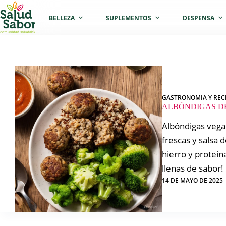
Saltar
al
BELLEZA
SUPLEMENTOS
DESPENSA
contenido
GASTRONOMIA Y REC
ALBÓNDIGAS D
Albóndigas vega
frescas y salsa 
hierro y proteína
llenas de sabor!
14 DE MAYO DE 2025