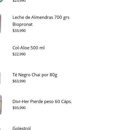
$
25,990
Leche de Almendras 700 grs
Biopronat
$
33,990
Col-Aloe 500 ml
$
22,990
Té Negro Chai por 80g
$
63,990
Divi-Her Pierde peso 60 Cáps.
$
93,990
Golestrol