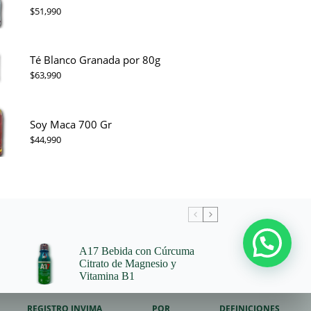
$
51,990
Té Blanco Granada por 80g
$
63,990
Soy Maca 700 Gr
$
44,990
A17 Bebida con Cúrcuma
Citrato de Magnesio y
Vitamina B1
REGISTRO INVIMA
PQR
DEFINICIONES