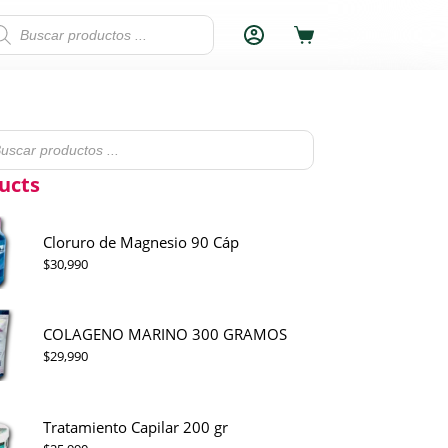
squeda
Carro
ductos
de
compra
eda
tos
ucts
Cloruro de Magnesio 90 Cáp
$
30,990
COLAGENO MARINO 300 GRAMOS
$
29,990
Tratamiento Capilar 200 gr