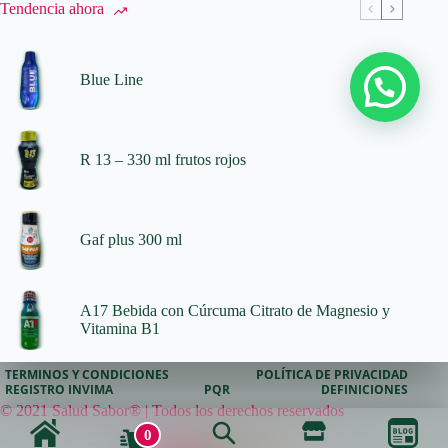
Tendencia ahora
Blue Line
R 13 – 330 ml frutos rojos
Gaf plus 300 ml
A17 Bebida con Cúrcuma Citrato de Magnesio y
Vitamina B1
TERMINOS Y CONDICIONES
POLÍTICA DE PRIVACIDAD
REGISTRO INVIMA
PQR
DEFINICIONES
© 2021 Salud Sabor® | Todos los derechos reservados
0