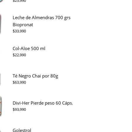
$
25,990
Leche de Almendras 700 grs
Biopronat
$
33,990
Col-Aloe 500 ml
$
22,990
Té Negro Chai por 80g
$
63,990
Divi-Her Pierde peso 60 Cáps.
$
93,990
Golestrol