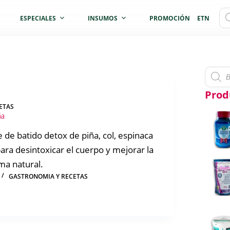
Bú
ESPECIALES
INSUMOS
PROMOCIÓN
ETNICOS
de
pro
Búsqu
de
produc
Prod
ETAS
ña
 de batido detox de piña, col, espinaca
para desintoxicar el cuerpo y mejorar la
ma natural.
GASTRONOMIA Y RECETAS