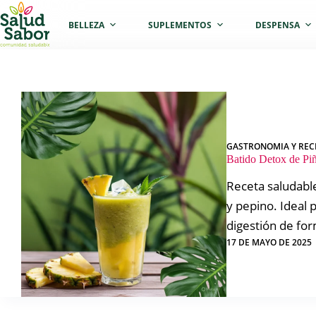
Saltar
al
BELLEZA
SUPLEMENTOS
DESPENSA
contenido
GASTRONOMIA Y REC
Batido Detox de Pi
Receta saludable
y pepino. Ideal 
digestión de for
17 DE MAYO DE 2025