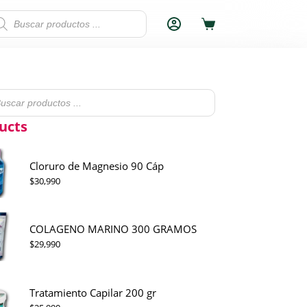
squeda
Carro
ductos
de
compra
eda
tos
ucts
Cloruro de Magnesio 90 Cáp
$
30,990
COLAGENO MARINO 300 GRAMOS
$
29,990
Tratamiento Capilar 200 gr