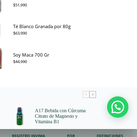
$
51,990
Té Blanco Granada por 80g
$
63,990
Soy Maca 700 Gr
$
44,990
A17 Bebida con Cúrcuma
Citrato de Magnesio y
Vitamina B1
REGISTRO INVIMA
PQR
DEFINICIONES