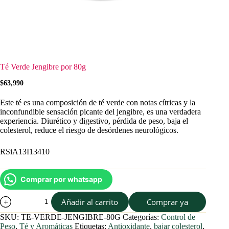
Té Verde Jengibre por 80g
$
63,990
Este té es una composición de té verde con notas cítricas y la
inconfundible sensación picante del jengibre, es una verdadera
experiencia. Diurético y digestivo, pérdida de peso, baja el
colesterol, reduce el riesgo de desórdenes neurológicos.
RSiA13I13410
Comprar por whatsapp
Té
Añadir al carrito
Comprar ya
Verde
Jengibre
SKU:
TE-VERDE-JENGIBRE-80G
Categorías:
Control de
por
Peso
,
Té y Aromáticas
Etiquetas:
Antioxidante
,
bajar colesterol
,