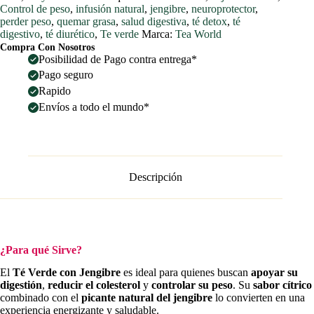
80g
Control de peso
,
infusión natural
,
jengibre
,
neuroprotector
,
cantidad
perder peso
,
quemar grasa
,
salud digestiva
,
té detox
,
té
digestivo
,
té diurético
,
Te verde
Marca:
Tea World
Compra Con Nosotros
Posibilidad de Pago contra entrega*
Pago seguro
Rapido
Envíos a todo el mundo*
Descripción
¿Para qué Sirve?
El
Té Verde con Jengibre
es ideal para quienes buscan
apoyar su
digestión
,
reducir el colesterol
y
controlar su peso
. Su
sabor cítrico
combinado con el
picante natural del jengibre
lo convierten en una
experiencia energizante y saludable.