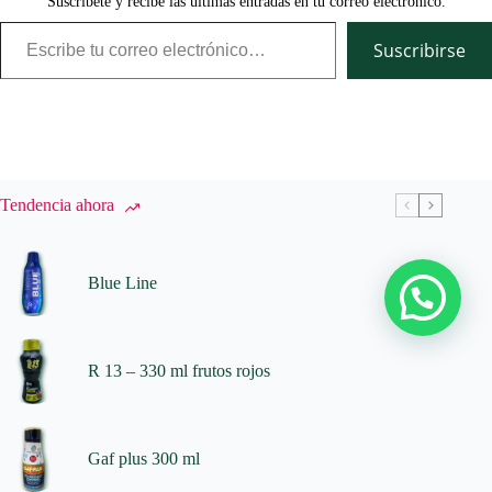
Suscríbete y recibe las últimas entradas en tu correo electrónico.
Escribe tu correo electrónico…
Suscribirse
Tendencia ahora
Blue Line
R 13 – 330 ml frutos rojos
Gaf plus 300 ml