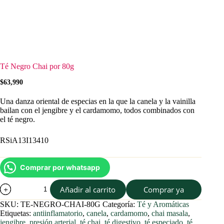
Té Negro Chai por 80g
$
63,990
Una danza oriental de especias en la que la canela y la vainilla
bailan con el jengibre y el cardamomo, todos combinados con
el té negro.
RSiA13I13410
Comprar por whatsapp
Té
Añadir al carrito
Comprar ya
Negro
Chai
SKU:
TE-NEGRO-CHAI-80G
Categoría:
Té y Aromáticas
por
Etiquetas:
antiinflamatorio
,
canela
,
cardamomo
,
chai masala
,
80g
jengibre
,
presión arterial
,
té chai
,
té digestivo
,
té especiado
,
té