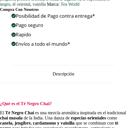
cantidad
negro
,
té oriental
,
vainilla
Marca:
Tea World
Compra Con Nosotros
Posibilidad de Pago contra entrega*
Pago seguro
Rapido
Envíos a todo el mundo*
Descripción
¿Qué es el Té Negro Chai?
El
Té Negro Chai
es una mezcla aromática inspirada en el tradicional
chai masala
de la India. Una danza de
especias orientales
como
canela, jengibre, cardamomo y vainilla
que se combinan con
té