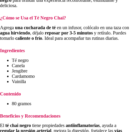
negro
para brindar una experiencia reconfortante, estimulante y
deliciosa.
¿Cómo se Usa el Té Negro Chai?
Agrega
una cucharada de té
en un infusor, colócalo en una taza con
agua hirviendo
, déjalo
reposar por 3-5 minutos
y retíralo. Puedes
tomarlo
caliente o frío
. Ideal para acompañar tus rutinas diarias.
Ingredientes
Té negro
Canela
Jengibre
Cardamomo
Vainilla
Contenido
80 gramos
Beneficios y Recomendaciones
El
té chai negro
tiene propiedades
antiinflamatorias
, ayuda a
regular la presión arterial
, mejora la digestión, fortalece las
vías