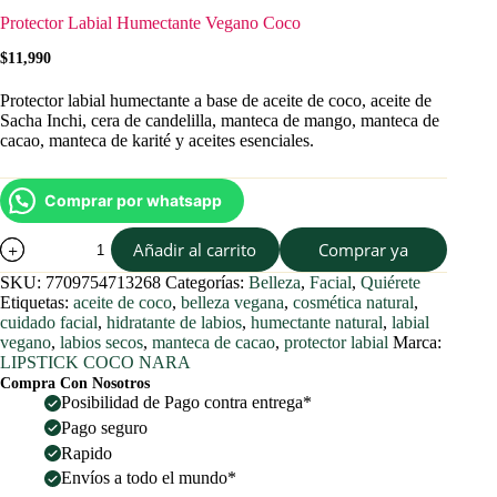
Protector Labial Humectante Vegano Coco
$
11,990
Protector labial humectante a base de aceite de coco, aceite de
Sacha Inchi, cera de candelilla, manteca de mango, manteca de
cacao, manteca de karité y aceites esenciales.
Comprar por whatsapp
Protector
Añadir al carrito
Comprar ya
Labial
Humectante
SKU:
7709754713268
Categorías:
Belleza
,
Facial
,
Quiérete
Vegano
Etiquetas:
aceite de coco
,
belleza vegana
,
cosmética natural
,
Coco
cuidado facial
,
hidratante de labios
,
humectante natural
,
labial
cantidad
vegano
,
labios secos
,
manteca de cacao
,
protector labial
Marca:
LIPSTICK COCO NARA
Compra Con Nosotros
Posibilidad de Pago contra entrega*
Pago seguro
Rapido
Envíos a todo el mundo*