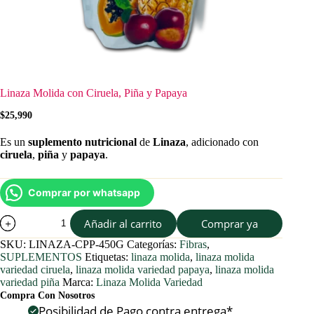
Linaza Molida con Ciruela, Piña y Papaya
$
25,990
Es un
suplemento nutricional
de
Linaza
, adicionado con
ciruela
,
piña
y
papaya
.
Comprar por whatsapp
Linaza
Añadir al carrito
Comprar ya
Molida
con
SKU:
LINAZA-CPP-450G
Categorías:
Fibras
,
Ciruela,
SUPLEMENTOS
Etiquetas:
linaza molida
,
linaza molida
Piña
variedad ciruela
,
linaza molida variedad papaya
,
linaza molida
y
variedad piña
Marca:
Linaza Molida Variedad
Papaya
Compra Con Nosotros
cantidad
Posibilidad de Pago contra entrega*