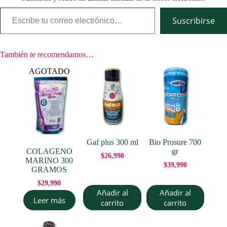
Escribe tu correo electrónico…
Suscribirse
También te recomendamos…
AGOTADO
Gaf plus 300 ml
Bio Prosure 700
COLAGENO
gr
$
26,990
MARINO 300
$
39,990
GRAMOS
$
29,990
Añadir al
Añadir al
Leer más
carrito
carrito