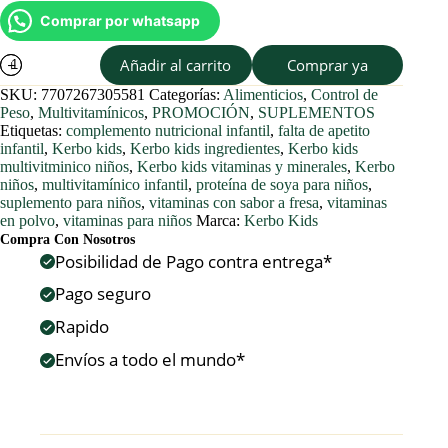
Comprar por whatsapp
Kerbo
Añadir al carrito
Comprar ya
Kids
700
SKU:
7707267305581
Categorías:
Alimenticios
,
Control de
gr
Peso
,
Multivitamínicos
,
PROMOCIÓN
,
SUPLEMENTOS
cantidad
Etiquetas:
complemento nutricional infantil
,
falta de apetito
infantil
,
Kerbo kids
,
Kerbo kids ingredientes
,
Kerbo kids
multivitminico niños
,
Kerbo kids vitaminas y minerales
,
Kerbo
niños
,
multivitamínico infantil
,
proteína de soya para niños
,
suplemento para niños
,
vitaminas con sabor a fresa
,
vitaminas
en polvo
,
vitaminas para niños
Marca:
Kerbo Kids
Compra Con Nosotros
Posibilidad de Pago contra entrega*
Pago seguro
Rapido
Envíos a todo el mundo*