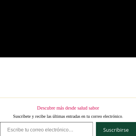
Descubre más desde salud sabor
Suscríbete y recibe las últimas entradas en tu correo electrónico.
Escribe tu correo electrónico…
Suscribirse