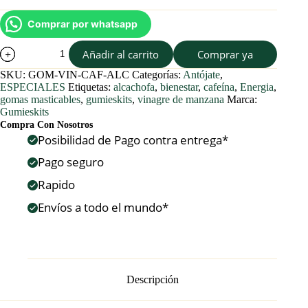
Comprar por whatsapp
Gomas
Añadir al carrito
Comprar ya
masticables
con
SKU:
GOM-VIN-CAF-ALC
Categorías:
Antójate
,
Vinagre
ESPECIALES
Etiquetas:
alcachofa
,
bienestar
,
cafeína
,
Energia
,
de
gomas masticables
,
gumieskits
,
vinagre de manzana
Marca:
Manzana
Gumieskits
Cafeína
Compra Con Nosotros
y
Posibilidad de Pago contra entrega*
Alcachofa
cantidad
Pago seguro
Rapido
Envíos a todo el mundo*
Descripción