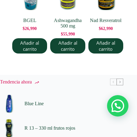
BGEL
Ashwagandha
Nad Resveratrol
500 mg
$
26,990
$
62,990
$
55,990
Añadir al
Añadir al
Añadir al
carrito
carrito
carrito
Tendencia ahora
Blue Line
R 13 – 330 ml frutos rojos