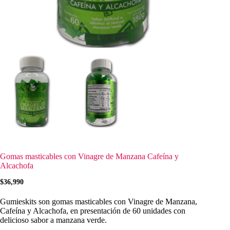
Gomas masticables con Vinagre de Manzana Cafeína y
Alcachofa
$
36,990
Gumieskits
son
gomas masticables
con
Vinagre de Manzana
,
Cafeína
y
Alcachofa
, en presentación de
60 unidades
con
delicioso sabor a
manzana verde
.