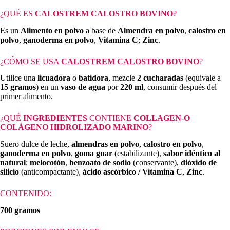
¿QUÉ ES
CALOSTREM CALOSTRO BOVINO
?
Es un
Alimento en polvo
a base de
Almendra en polvo
,
calostro en
polvo
,
ganoderma en polvo
,
Vitamina C
;
Zinc
.
¿CÓMO SE USA
CALOSTREM CALOSTRO BOVINO
?
Utilice una
licuadora
o
batidora
, mezcle
2 cucharadas
(equivale a
15 gramos
) en un
vaso de agua
por
220 ml
, consumir después del
primer alimento.
¿QUÉ
INGREDIENTES
CONTIENE
COLLAGEN-O
COLÁGENO HIDROLIZADO MARINO
?
Suero dulce de leche,
almendras en polvo
,
calostro en polvo
,
ganoderma en polvo
,
goma guar
(estabilizante),
sabor idéntico al
natural
;
melocotón
,
benzoato de sodio
(conservante),
dióxido de
silicio
(anticompactante),
ácido ascórbico / Vitamina C
,
Zinc
.
CONTENIDO:
700 gramos