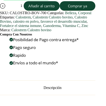
Calostrem
Añadir al carrito
Comprar ya
Calostro
Bovino
SKU:
CALOSTRO-BOV-700
Categorías:
Belleza
,
Corporal
700
Etiquetas:
Calostrem
,
Calostrem Calostro bovino
,
Calostro
gramos
Bovino
,
calostro en polvo
,
favorece el desarrollo muscular
,
cantidad
Fortalece el sistema inmune
,
Ganoderma
,
Vitamina C
,
Zinc
Marca:
Calostrem Calostro bovino
Compra Con Nosotros
Posibilidad de Pago contra entrega*
Pago seguro
Rapido
Envíos a todo el mundo*
Descripción