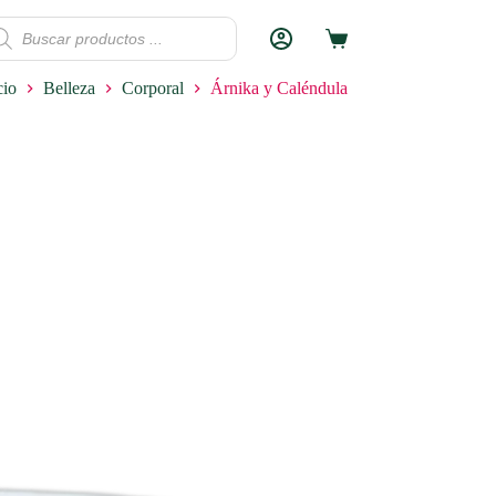
squeda
MOCIÓN
ETNICOS
Carro
ductos
de
compra
cio
Belleza
Corporal
Árnika y Caléndula