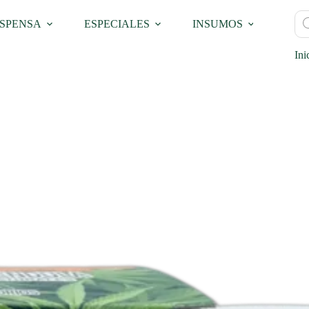
Bú
SPENSA
ESPECIALES
INSUMOS
PRO
de
pro
Ini