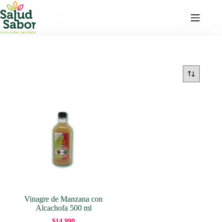
Saltar
al
contenido
Vinagre de Manzana con
Alcachofa 500 ml
$
14,990