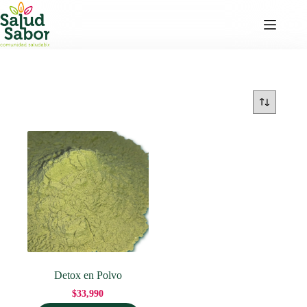
Saltar
al
contenido
Detox en Polvo
$
33,990