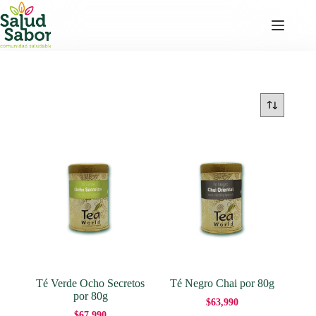
Saltar
al
contenido
Té Verde Ocho Secretos
Té Negro Chai por 80g
por 80g
$
63,990
$
67,990