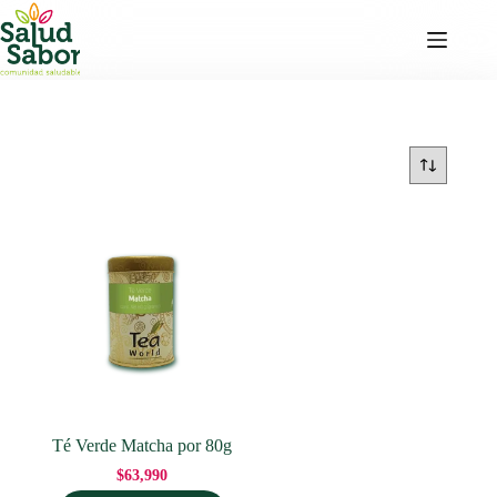
Saltar
al
contenido
Té Verde Matcha por 80g
$
63,990