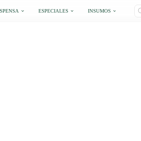
Bú
SPENSA
ESPECIALES
INSUMOS
PRO
de
pro