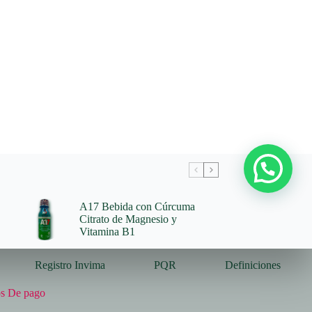
A17 Bebida con Cúrcuma
Citrato de Magnesio y
Vitamina B1
Registro Invima
PQR
Definiciones
s De pago