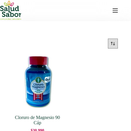
Saltar
al
contenido
Cloruro de Magnesio 90
Cáp
$
30,990