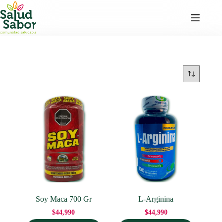
Saltar
al
contenido
Soy Maca 700 Gr
L-Arginina
$
44,990
$
44,990