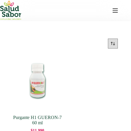
Saltar
al
contenido
Purgante H1 GUERON-7
60 ml
$
11,990