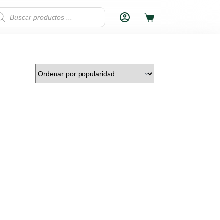
squeda
MOCIÓN
ETNICOS
Carro
ductos
de
compra