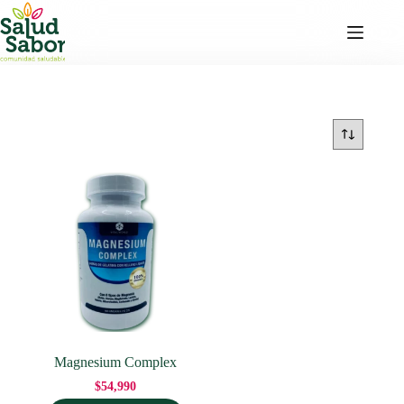
Saltar
al
contenido
Magnesium Complex
$
54,990