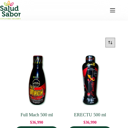
Saltar
al
contenido
Full Mach 500 ml
ERECTU 500 ml
$
36,990
$
36,990