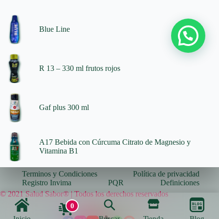
Blue Line
R 13 – 330 ml frutos rojos
Gaf plus 300 ml
A17 Bebida con Cúrcuma Citrato de Magnesio y
Vitamina B1
Terminos y Condiciones
Política de privacidad
Registro Invima
PQR
Definiciones
© 2021 Salud Sabor® | Todos los derechos reservados
0
Inicio
Buscar
Tienda
Blog