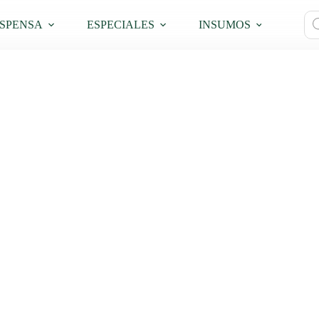
Bú
SPENSA
ESPECIALES
INSUMOS
PRO
de
pro