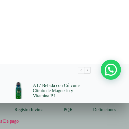
A17 Bebida con Cúrcuma
Citrato de Magnesio y
Vitamina B1
Registro Invima
PQR
Definiciones
s De pago