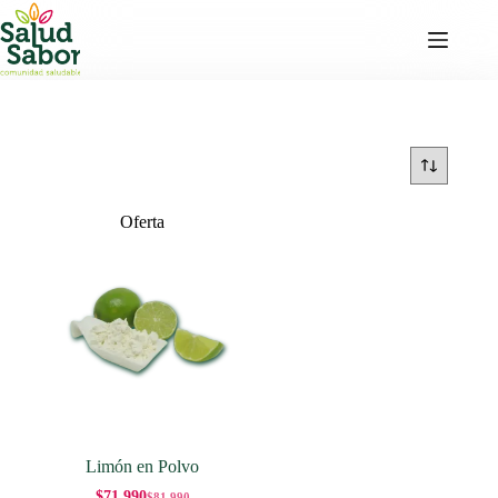
Saltar
al
contenido
Oferta
Limón en Polvo
$
71,990
$
81,990