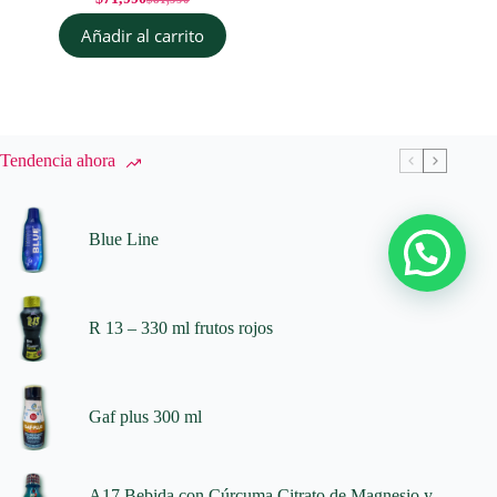
El
El
precio
precio
Añadir al carrito
original
actual
era:
es:
$81,990.
$71,990.
Tendencia ahora
Blue Line
R 13 – 330 ml frutos rojos
Gaf plus 300 ml
A17 Bebida con Cúrcuma Citrato de Magnesio y