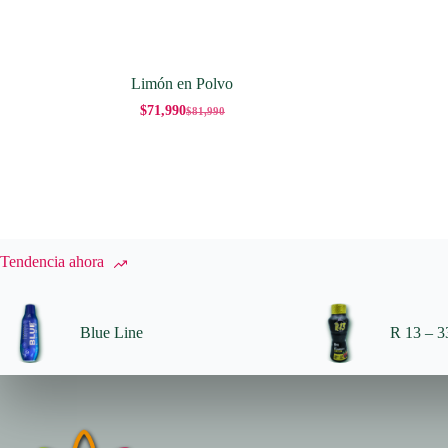
Limón en Polvo
$
71,990
$
81,990
El
El
precio
precio
original
actual
era:
es:
$81,990.
$71,990.
Tendencia ahora
Blue Line
R 13 – 33