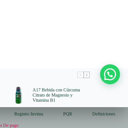
A17 Bebida con Cúrcuma
Citrato de Magnesio y
Vitamina B1
Registro Invima
PQR
Definiciones
s De pago