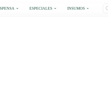
Bú
SPENSA
ESPECIALES
INSUMOS
PRO
de
pro