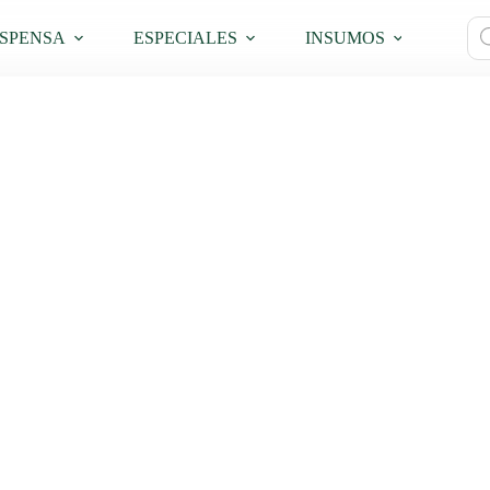
Bú
SPENSA
ESPECIALES
INSUMOS
PRO
de
pro