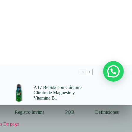
A17 Bebida con Cúrcuma
Citrato de Magnesio y
Vitamina B1
Registro Invima
PQR
Definiciones
s De pago