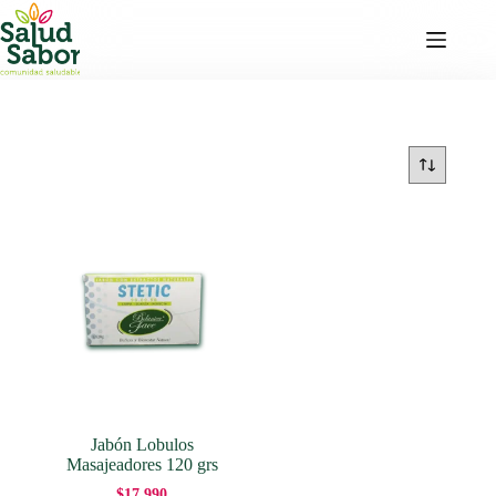
Saltar
al
contenido
Jabón Lobulos
Masajeadores 120 grs
$
17,990