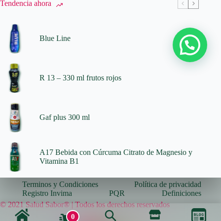
Tendencia ahora
Blue Line
R 13 – 330 ml frutos rojos
Gaf plus 300 ml
A17 Bebida con Cúrcuma Citrato de Magnesio y
Vitamina B1
Terminos y Condiciones
Política de privacidad
Registro Invima
PQR
Definiciones
© 2021 Salud Sabor® | Todos los derechos reservados
0