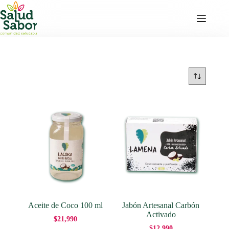
Saltar
al
contenido
Aceite de Coco 100 ml
Jabón Artesanal Carbón
Activado
$
21,990
$
12,990