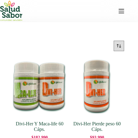
Saltar
al
contenido
Divi-Her Y Maca-life 60
Divi-Her Pierde peso 60
Cáps.
Cáps.
$
182,990
$
93,990