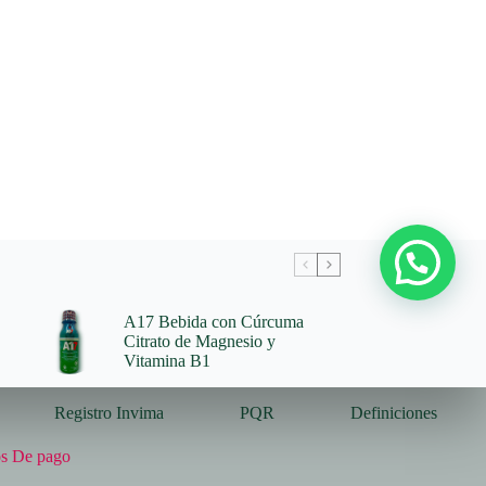
A17 Bebida con Cúrcuma
Citrato de Magnesio y
Vitamina B1
Registro Invima
PQR
Definiciones
s De pago