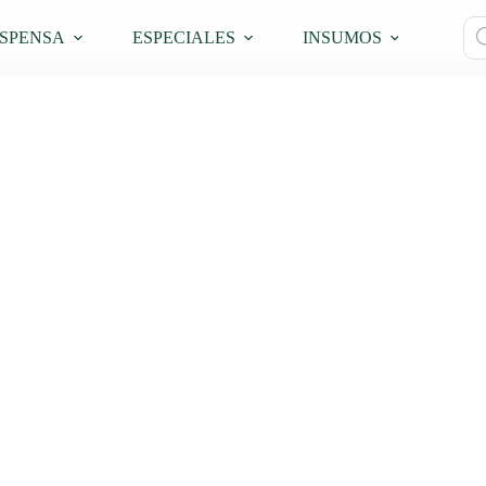
Bú
SPENSA
ESPECIALES
INSUMOS
PRO
de
pro