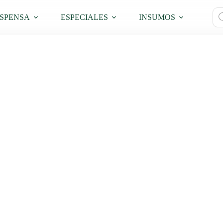
Bú
SPENSA
ESPECIALES
INSUMOS
PRO
de
pro