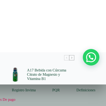
A17 Bebida con Cúrcuma
Citrato de Magnesio y
Vitamina B1
Registro Invima
PQR
Definiciones
s De pago