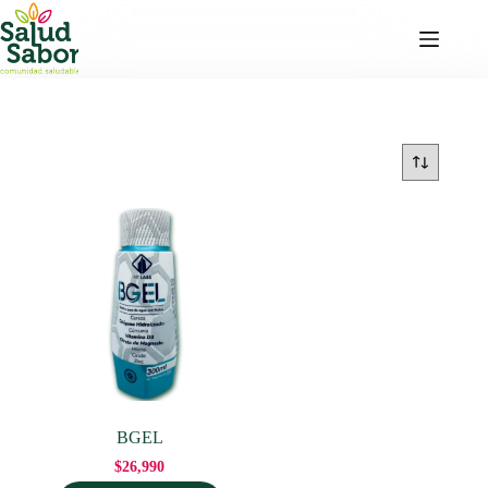
Saltar
al
contenido
BGEL
$
26,990