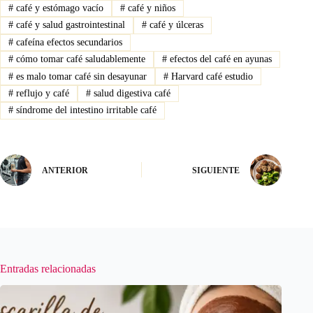
#
café y estómago vacío
#
café y niños
#
café y salud gastrointestinal
#
café y úlceras
#
cafeína efectos secundarios
#
cómo tomar café saludablemente
#
efectos del café en ayunas
#
es malo tomar café sin desayunar
#
Harvard café estudio
#
reflujo y café
#
salud digestiva café
#
síndrome del intestino irritable café
ANTERIOR
SIGUIENTE
Entradas relacionadas