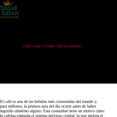
Saltar
al
contenido
¿Qué pasa si tomas café en ayunas?
14 de mayo de 2025
Gastronomia y Recetas
El café es una de las bebidas más consumidas del mundo y,
para millones, la primera taza del día ocurre antes de haber
ingerido alimento alguno. Esta costumbre tiene un motivo claro:
la cafeína estimula el sistema nervioso central, lo que mejora el