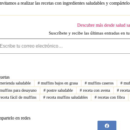
invitamos a realizar las recetas con ingredientes saludables y compártel
Descubre más desde salud s
Suscríbete y recibe las últimas entradas en tu
u correo electrónico…
quetas
merienda saludable
#
muffins bajos en grasa
#
muffins caseros
#
muff
muffins para desayuno
#
postre saludable
#
receta con avena
#
receta
eceta fácil de muffins
#
receta muffins saludables
#
recetas con fibra
partelo en redes