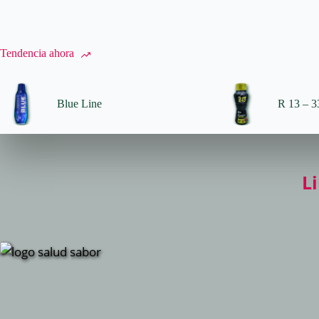
Tendencia ahora
Blue Line
R 13 – 33
L