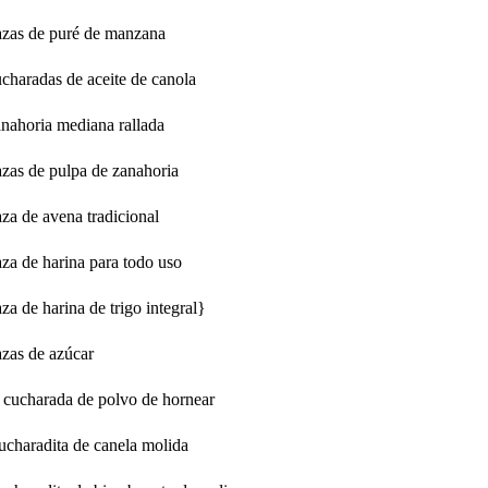
azas de puré de manzana
ucharadas de aceite de canola
anahoria mediana rallada
azas de pulpa de zanahoria
aza de avena tradicional
aza de harina para todo uso
za de harina de trigo integral}
azas de azúcar
 cucharada de polvo de hornear
ucharadita de canela molida