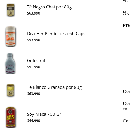
½ c
Té Negro Chai por 80g
$
63,990
½ c
Pre
Divi-Her Pierde peso 60 Cáps.
$
93,990
Golestrol
$
51,990
Té Blanco Granada por 80g
Con
$
63,990
Con
en 
Soy Maca 700 Gr
$
44,990
Con