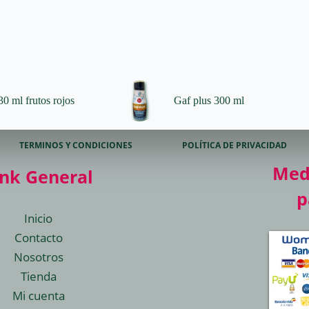
0 ml frutos rojos
Gaf plus 300 ml
TERMINOS Y CONDICIONES
POLÍTICA DE PRIVACIDAD
Med
ink General
p
Inicio
Contacto
Nosotros
Tienda
Mi cuenta