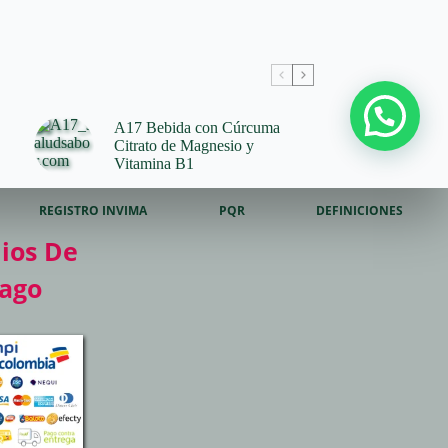
A17 Bebida con Cúrcuma
Citrato de Magnesio y
Vitamina B1
REGISTRO INVIMA
PQR
DEFINICIONES
ios De
ago