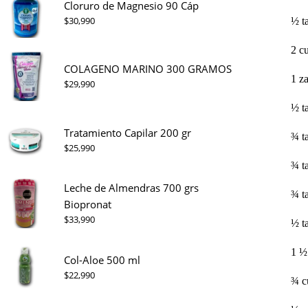
Cloruro de Magnesio 90 Cáp
$
30,990
½ t
2 c
COLAGENO MARINO 300 GRAMOS
1 z
$
29,990
½ t
Tratamiento Capilar 200 gr
¾ t
$
25,990
¾ t
Leche de Almendras 700 grs
¾ ta
Biopronat
$
33,990
½ t
1 ½
Col-Aloe 500 ml
$
22,990
¾ c