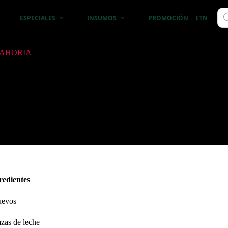
Bú
ESPECIALES
INSUMOS
PROMOCIÓN
ETNICOS
de
pro
NAHORIA
vos y bajos en grasa. Ideales para una
 de hacer y perfectos para compartir!
A Y RECETAS
redientes
uevos
azas de leche