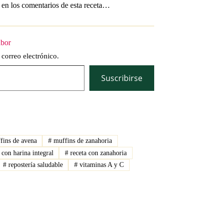
o en los comentarios de esta receta…
abor
 correo electrónico.
Suscribirse
ins de avena
#
muffins de zanahoria
 con harina integral
#
receta con zanahoria
#
repostería saludable
#
vitaminas A y C