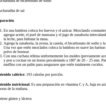
ucharadita de bicarbonato de sodio
ucharadita de sal
paración
En una batidora coloca los huevos y el azúcar. Mezclando constant
agregar aceite, el puré de manzana y el jugo de zanahoria intercalan
la leche, para hidratar la masa.
Agrega la zanahoria, la avena, la canela, el bicarbonato de sodio y la 
Una vez que estén mezclados coloca la batidora en suave las harinas 
polvo de hornear.
Con una cuchara rellena uniformemente los moldes (previamente ace
y pon a cocinar en un horno precalentado a 180° de 20 – 25 min. Pi
muffins con un palito para asegurarse que estén totalmente cocidos.
tenido calórico
: 193 calorías por porción.
tenido nutricional
: Es una preparación en vitamina C y A, baja en az
horas de la mañana.
tiene gluten y lácteos