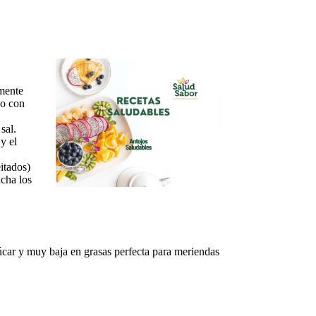
emente
do con
sal.
y el
itados)
ncha los
úcar y muy baja en grasas perfecta para meriendas